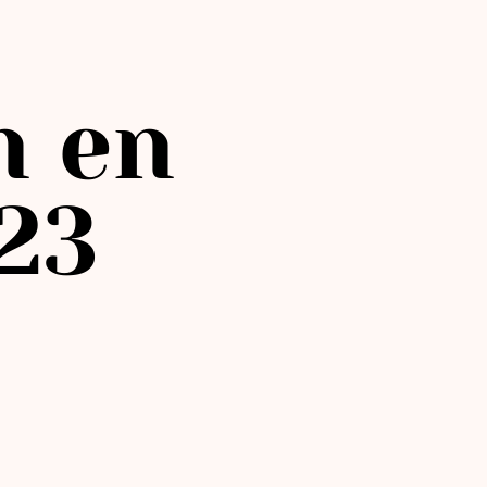
n en
23