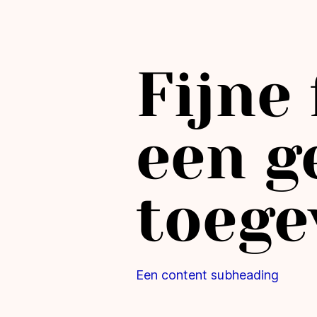
Fijne
een g
toege
Een content subheading