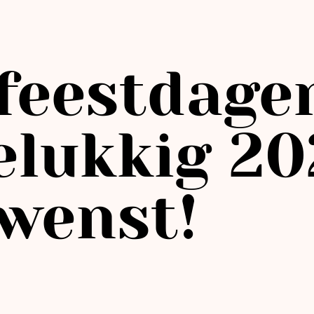
 feestdage
elukkig 20
wenst!