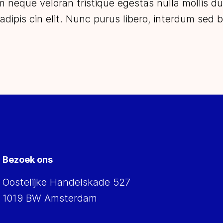
um neque veloran tristique egestas nulla mollis d
adipis cin elit. Nunc purus libero, interdum sed bl
Bezoek ons
Oostelijke Handelskade 527
1019 BW Amsterdam