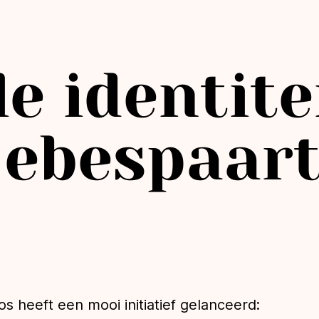
e identite
jebespaar
s heeft een mooi initiatief gelanceerd: