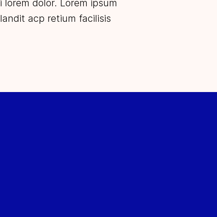
ui lorem dolor. Lorem ipsum
andit acp retium facilisis