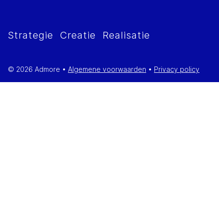
Strategie Creatie Realisatie
©
2026
Admore •
Algemene voorwaarden
•
Privacy policy